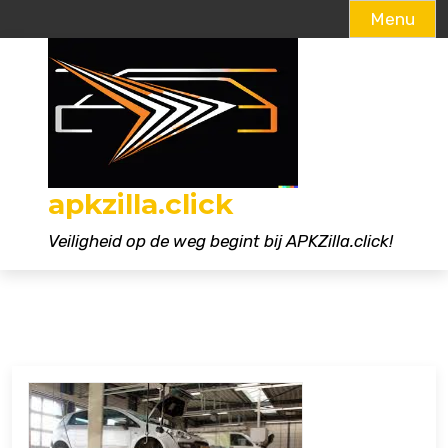
Menu
Naar
de
inhoud
gaan
apkzilla.click
Veiligheid op de weg begint bij APKZilla.click!