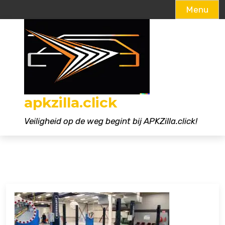
Menu
Naar
de
inhoud
gaan
apkzilla.click
Veiligheid op de weg begint bij APKZilla.click!