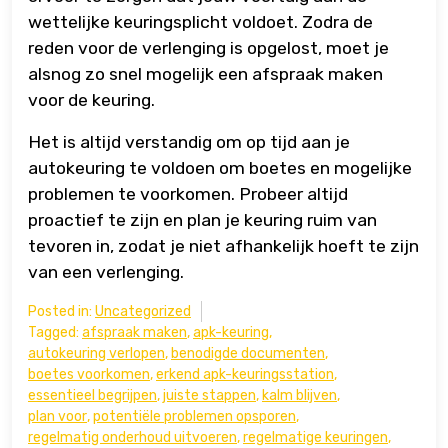
wettelijke keuringsplicht voldoet. Zodra de
reden voor de verlenging is opgelost, moet je
alsnog zo snel mogelijk een afspraak maken
voor de keuring.
Het is altijd verstandig om op tijd aan je
autokeuring te voldoen om boetes en mogelijke
problemen te voorkomen. Probeer altijd
proactief te zijn en plan je keuring ruim van
tevoren in, zodat je niet afhankelijk hoeft te zijn
van een verlenging.
Posted in:
Uncategorized
Tagged:
afspraak maken
,
apk-keuring
,
autokeuring verlopen
,
benodigde documenten
,
boetes voorkomen
,
erkend apk-keuringsstation
,
essentieel begrijpen
,
juiste stappen
,
kalm blijven
,
plan voor
,
potentiële problemen opsporen
,
regelmatig onderhoud uitvoeren
,
regelmatige keuringen
,