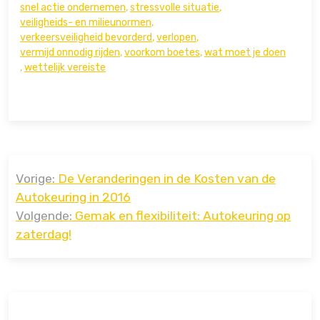
snel actie ondernemen
,
stressvolle situatie
,
veiligheids- en milieunormen
,
verkeersveiligheid bevorderd
,
verlopen
,
vermijd onnodig rijden
,
voorkom boetes
,
wat moet je doen
,
wettelijk vereiste
Bericht
Vorige:
De Veranderingen in de Kosten van de
navigatie
Autokeuring in 2016
Volgende:
Gemak en flexibiliteit: Autokeuring op
zaterdag!