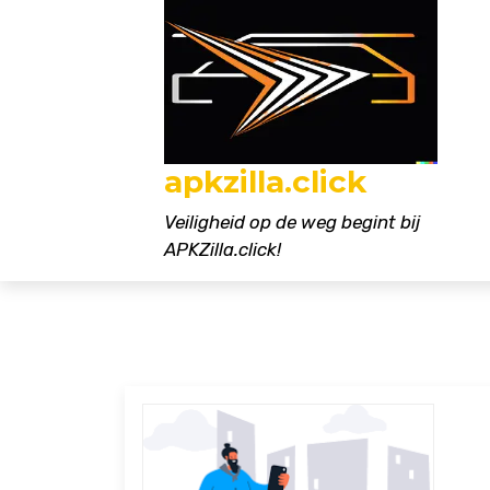
Naar
de
inhoud
gaan
apkzilla.click
Veiligheid op de weg begint bij
APKZilla.click!