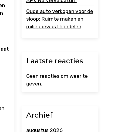
APK Na Vervaldatum
len
Oude auto verkopen voor de
an
sloop: Ruimte maken en
milieubewust handelen
taat
Laatste reacties
Geen reacties om weer te
geven.
en
Archief
augustus 2026