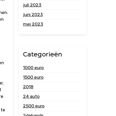
juli 2023
men.
juni 2023
en
mei 2023
Categorieën
en
1000 euro
1500 euro
r,
2018
t
re
24 auto
2500 euro
 te
2dehands