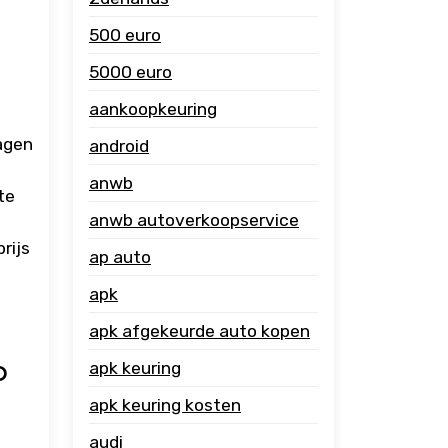
500 euro
5000 euro
aankoopkeuring
agen
android
anwb
te
anwb autoverkoopservice
rijs
ap auto
apk
apk afgekeurde auto kopen
p
apk keuring
apk keuring kosten
audi