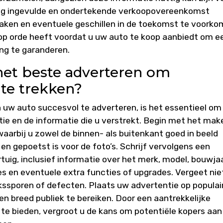
ledig ingevulde en ondertekende verkoopovereenkomst
maken en eventuele geschillen in de toekomst te voorko
op orde heeft voordat u uw auto te koop aanbiedt om e
ng te garanderen.
het beste adverteren om
 te trekken?
 uw auto succesvol te adverteren, is het essentieel om
ie en de informatie die u verstrekt. Begin met het mak
aarbij u zowel de binnen- als buitenkant goed in beeld
en gepoetst is voor de foto’s. Schrijf vervolgens een
tuig, inclusief informatie over het merk, model, bouwjaa
es en eventuele extra functies of upgrades. Vergeet nie
ikssporen of defecten. Plaats uw advertentie op populai
n breed publiek te bereiken. Door een aantrekkelijke
te bieden, vergroot u de kans om potentiële kopers aan