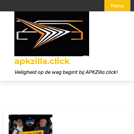
Menu
Naar
de
inhoud
gaan
apkzilla.click
Veiligheid op de weg begint bij APKZilla.click!