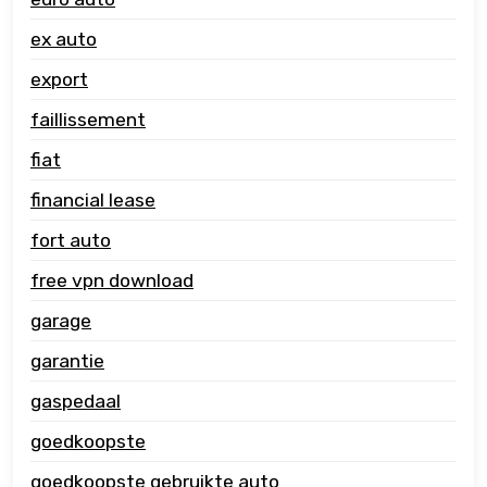
ex auto
export
faillissement
fiat
financial lease
fort auto
free vpn download
garage
garantie
gaspedaal
goedkoopste
goedkoopste gebruikte auto