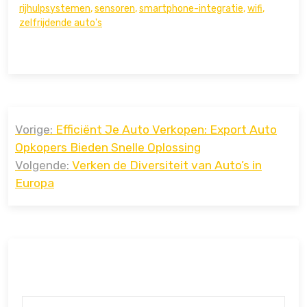
rijhulpsystemen
,
sensoren
,
smartphone-integratie
,
wifi
,
zelfrijdende auto's
Bericht
Vorige:
Efficiënt Je Auto Verkopen: Export Auto
navigatie
Opkopers Bieden Snelle Oplossing
Volgende:
Verken de Diversiteit van Auto’s in
Europa