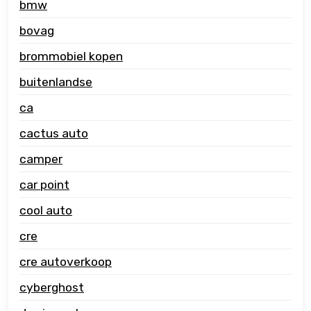
bmw
bovag
brommobiel kopen
buitenlandse
ca
cactus auto
camper
car point
cool auto
cre
cre autoverkoop
cyberghost