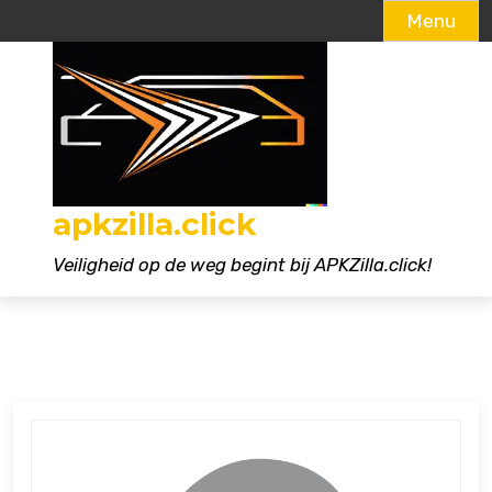
Menu
Naar
de
inhoud
gaan
apkzilla.click
Veiligheid op de weg begint bij APKZilla.click!