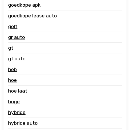
goedkope apk
goedkope lease auto
golf
gr auto
gt
gt auto
heb
hoe
hoe laat
hoge
hybride
hybride auto