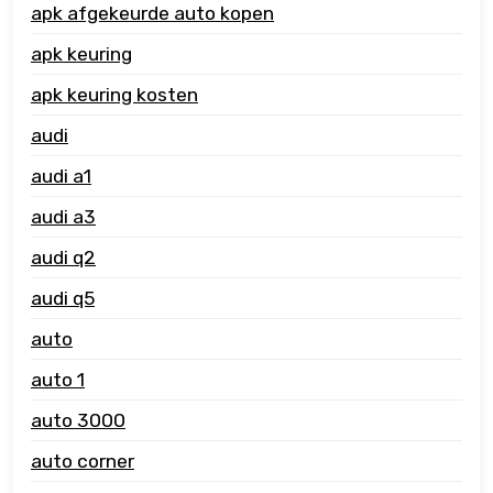
apk afgekeurde auto kopen
apk keuring
apk keuring kosten
audi
audi a1
audi a3
audi q2
audi q5
auto
auto 1
auto 3000
auto corner