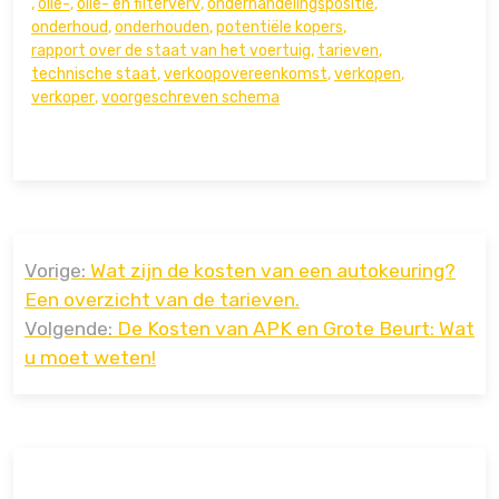
,
olie-
,
olie- en filterverv
,
onderhandelingspositie
,
onderhoud
,
onderhouden
,
potentiële kopers
,
rapport over de staat van het voertuig
,
tarieven
,
technische staat
,
verkoopovereenkomst
,
verkopen
,
verkoper
,
voorgeschreven schema
Bericht
Vorige:
Wat zijn de kosten van een autokeuring?
navigatie
Een overzicht van de tarieven.
Volgende:
De Kosten van APK en Grote Beurt: Wat
u moet weten!