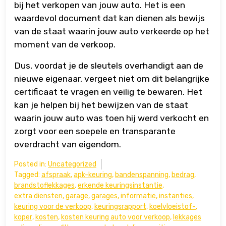
bij het verkopen van jouw auto. Het is een
waardevol document dat kan dienen als bewijs
van de staat waarin jouw auto verkeerde op het
moment van de verkoop.
Dus, voordat je de sleutels overhandigt aan de
nieuwe eigenaar, vergeet niet om dit belangrijke
certificaat te vragen en veilig te bewaren. Het
kan je helpen bij het bewijzen van de staat
waarin jouw auto was toen hij werd verkocht en
zorgt voor een soepele en transparante
overdracht van eigendom.
Posted in:
Uncategorized
Tagged:
afspraak
,
apk-keuring
,
bandenspanning
,
bedrag
,
brandstoflekkages
,
erkende keuringsinstantie
,
extra diensten
,
garage
,
garages
,
informatie
,
instanties
,
keuring voor de verkoop
,
keuringsrapport
,
koelvloeistof-
,
koper
,
kosten
,
kosten keuring auto voor verkoop
,
lekkages