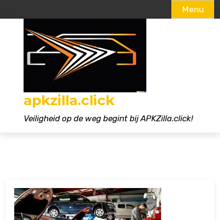
Menu
Naar
de
inhoud
gaan
apkzilla.click
Veiligheid op de weg begint bij APKZilla.click!