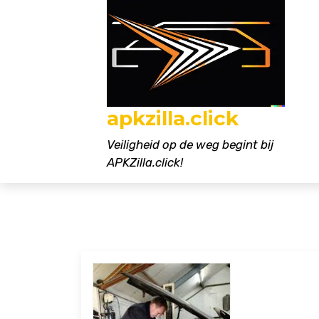
Naar
de
inhoud
gaan
apkzilla.click
Veiligheid op de weg begint bij
APKZilla.click!