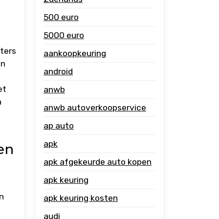
500 euro
5000 euro
tters
aankoopkeuring
en
android
et
anwb
n
anwb autoverkoopservice
ap auto
apk
en
apk afgekeurde auto kopen
apk keuring
n
apk keuring kosten
audi