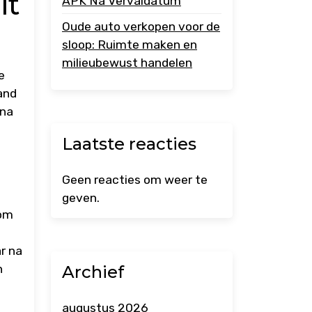
it
APK Na Vervaldatum
Oude auto verkopen voor de
sloop: Ruimte maken en
milieubewust handelen
e
and
 na
Laatste reacties
Geen reacties om weer te
geven.
 om
ar na
Archief
n
augustus 2026