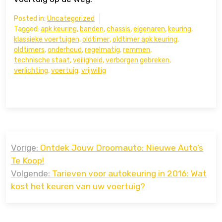
Posted in:
Uncategorized
Tagged:
apk keuring
,
banden
,
chassis
,
eigenaren
,
keuring
,
klassieke voertuigen
,
oldtimer
,
oldtimer apk keuring
,
oldtimers
,
onderhoud
,
regelmatig
,
remmen
,
technische staat
,
veiligheid
,
verborgen gebreken
,
verlichting
,
voertuig
,
vrijwillig
Bericht
Vorige:
Ontdek Jouw Droomauto: Nieuwe Auto’s
navigatie
Te Koop!
Volgende:
Tarieven voor autokeuring in 2016: Wat
kost het keuren van uw voertuig?