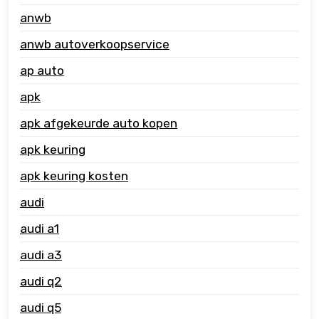
anwb
anwb autoverkoopservice
ap auto
apk
apk afgekeurde auto kopen
apk keuring
apk keuring kosten
audi
audi a1
audi a3
audi q2
audi q5