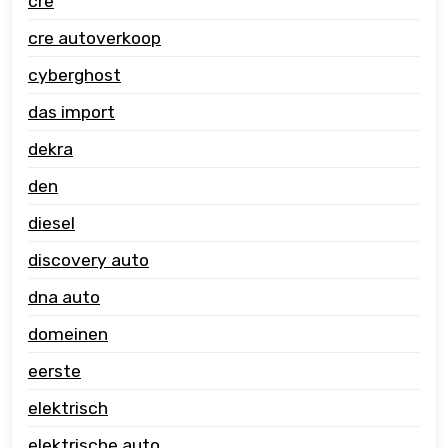
cre
cre autoverkoop
cyberghost
das import
dekra
den
diesel
discovery auto
dna auto
domeinen
eerste
elektrisch
elektrische auto