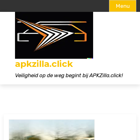
Menu
Naar
de
inhoud
gaan
apkzilla.click
Veiligheid op de weg begint bij APKZilla.click!