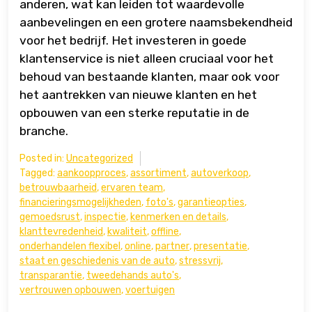
anderen, wat kan leiden tot waardevolle
aanbevelingen en een grotere naamsbekendheid
voor het bedrijf. Het investeren in goede
klantenservice is niet alleen cruciaal voor het
behoud van bestaande klanten, maar ook voor
het aantrekken van nieuwe klanten en het
opbouwen van een sterke reputatie in de
branche.
Posted in:
Uncategorized
Tagged:
aankoopproces
,
assortiment
,
autoverkoop
,
betrouwbaarheid
,
ervaren team
,
financieringsmogelijkheden
,
foto's
,
garantieopties
,
gemoedsrust
,
inspectie
,
kenmerken en details
,
klanttevredenheid
,
kwaliteit
,
offline
,
onderhandelen flexibel
,
online
,
partner
,
presentatie
,
staat en geschiedenis van de auto
,
stressvrij
,
transparantie
,
tweedehands auto's
,
vertrouwen opbouwen
,
voertuigen