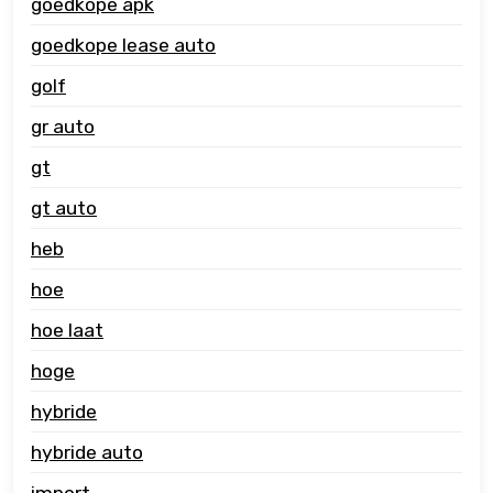
goedkope apk
goedkope lease auto
golf
gr auto
gt
gt auto
heb
hoe
hoe laat
hoge
hybride
hybride auto