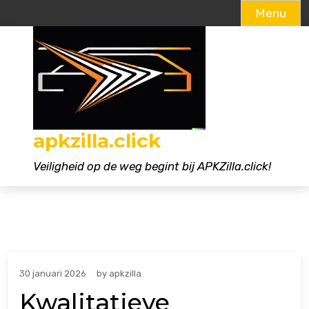
Menu
Naar
de
inhoud
gaan
apkzilla.click
Veiligheid op de weg begint bij APKZilla.click!
30 januari 2026
by
apkzilla
Kwalitatieve