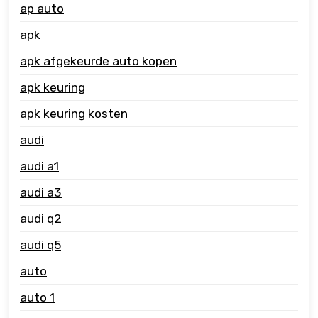
ap auto
apk
apk afgekeurde auto kopen
apk keuring
apk keuring kosten
audi
audi a1
audi a3
audi q2
audi q5
auto
auto 1