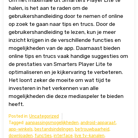
Om het maximale uit Smarters Player Lite te
halen, is het aan te raden om de
gebruikershandleiding door te nemen of online
op zoek te gaan naar tips en trucs. Door de
gebruikershandleiding te lezen, kun je meer
inzicht krijgen in de verschillende functies en
mogelijkheden van de app. Daarnaast bieden
online tips en trucs vaak handige suggesties om
de prestaties van Smarters Player Lite te
optimaliseren en je kijkervaring te verbeteren.
Het loont zeker de moeite om wat tijd te
investeren in het verkennen van alle
mogelijkheden die deze mediaspeler te bieden
heeft.
Posted in:
Uncategorized
Tagged:
aanpassingsmogelijkheden
,
android-apparaat
,
app-winkels
,
bestandsindelingen
,
betrouwbaarheid
,
downloaden
,
functies
,
interface
,
live tv-kanalen
,