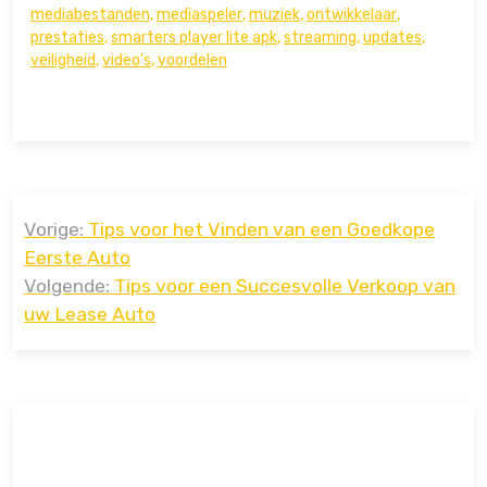
mediabestanden
,
mediaspeler
,
muziek
,
ontwikkelaar
,
prestaties
,
smarters player lite apk
,
streaming
,
updates
,
veiligheid
,
video's
,
voordelen
Bericht
Vorige:
Tips voor het Vinden van een Goedkope
navigatie
Eerste Auto
Volgende:
Tips voor een Succesvolle Verkoop van
uw Lease Auto