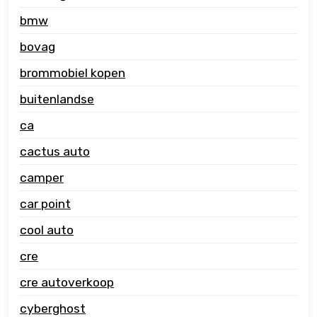
bmw
bovag
brommobiel kopen
buitenlandse
ca
cactus auto
camper
car point
cool auto
cre
cre autoverkoop
cyberghost