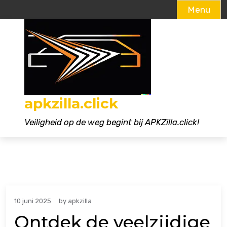
Menu
Naar
de
inhoud
gaan
apkzilla.click
Veiligheid op de weg begint bij APKZilla.click!
10 juni 2025
by
apkzilla
Ontdek de veelzijdige