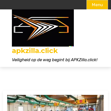
Menu
Naar
de
inhoud
gaan
apkzilla.click
Veiligheid op de weg begint bij APKZilla.click!