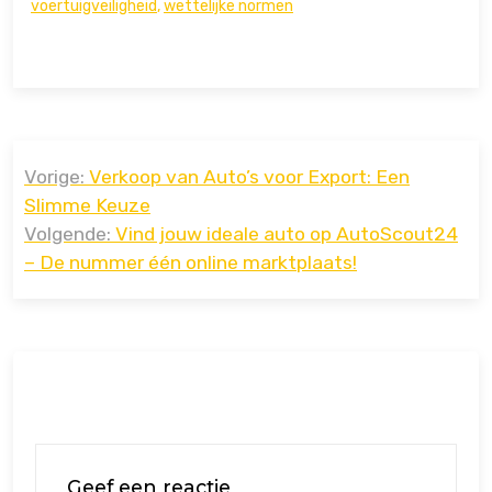
voertuigveiligheid
,
wettelijke normen
Bericht
Vorige:
Verkoop van Auto’s voor Export: Een
navigatie
Slimme Keuze
Volgende:
Vind jouw ideale auto op AutoScout24
– De nummer één online marktplaats!
Geef een reactie