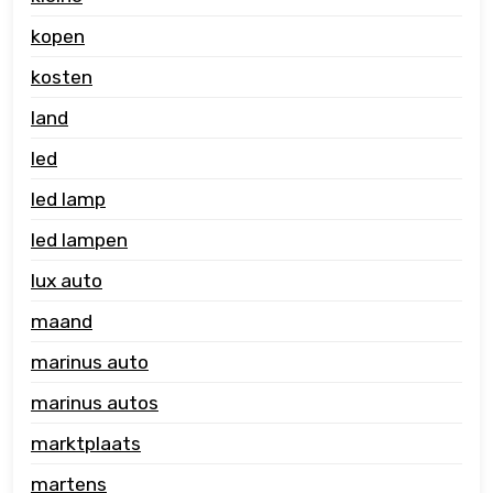
kopen
kosten
land
led
led lamp
led lampen
lux auto
maand
marinus auto
marinus autos
marktplaats
martens