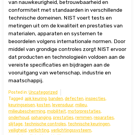
van nauwkeurigheid, betrouwbaarheid en
conformiteit met standaarden in verschillende
technische domeinen. NIST voert tests en
metingen uit om de kwaliteit en prestaties van
materialen, apparaten en systemen te
beoordelen volgens internationale normen. Door
middel van grondige controles zorgt NIST ervoor
dat producten en technologieën voldoen aan de
vereiste specificaties en bijdragen aan de
vooruitgang van wetenschap, industrie en
maatschappij.
Posted in:
Uncategorized
Tagged:
apk keuring
,
banden
,
defecten
,
inspecties
,
keuringseisen
,
kosten
,
levensduur
,
milieu
,
milieubescherming
,
mobiliteit
,
motorprestaties
,
onderhoud
,
ophanging
,
prestaties
,
remmen
,
reparaties
,
slijtage
,
technische controles
,
technische keuringen
,
veiligheid
,
verlichting
,
verlichtingssysteem
,