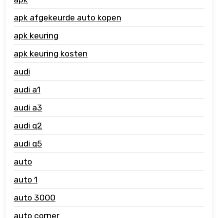
apk afgekeurde auto kopen
apk keuring
apk keuring kosten
audi
audi a1
audi a3
audi q2
audi q5
auto
auto 1
auto 3000
auto corner