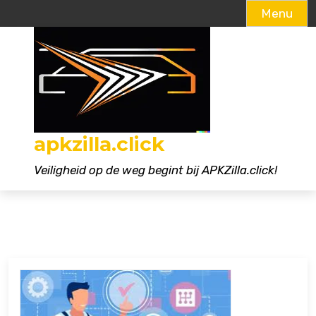
Menu
Naar
de
inhoud
gaan
apkzilla.click
Veiligheid op de weg begint bij APKZilla.click!