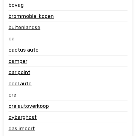
bovag
brommobiel kopen
buitenlandse
ca
cactus auto
camper
car point
cool auto
cre
cre autoverkoop
cyberghost
das import