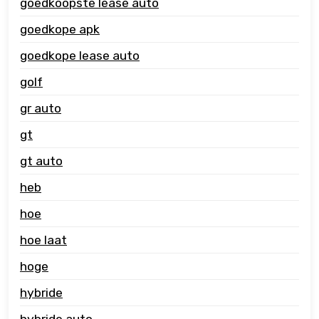
goedkoopste lease auto
goedkope apk
goedkope lease auto
golf
gr auto
gt
gt auto
heb
hoe
hoe laat
hoge
hybride
hybride auto