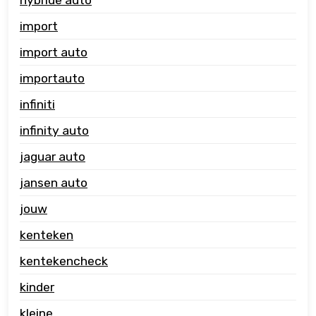
import
import auto
importauto
infiniti
infinity auto
jaguar auto
jansen auto
jouw
kenteken
kentekencheck
kinder
kleine