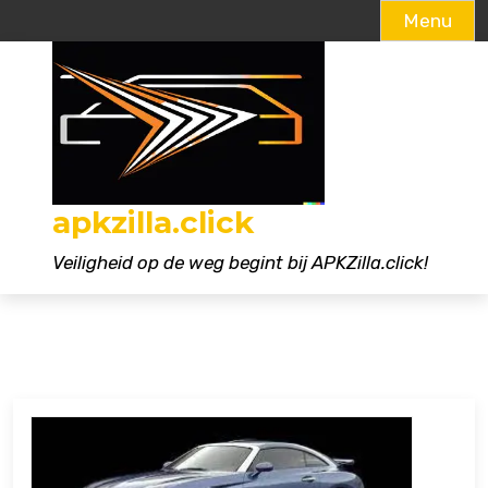
Menu
Naar
de
inhoud
gaan
apkzilla.click
Veiligheid op de weg begint bij APKZilla.click!