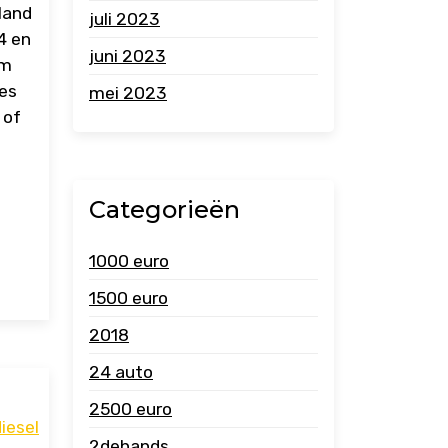
land
juli 2023
4 en
juni 2023
om
es
mei 2023
 of
Categorieën
1000 euro
1500 euro
2018
24 auto
2500 euro
iesel
2dehands