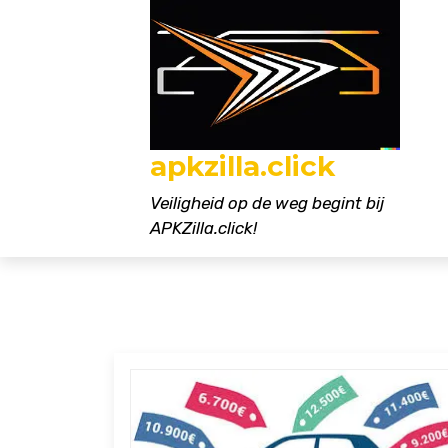
Naar
de
inhoud
gaan
apkzilla.click
Veiligheid op de weg begint bij
APKZilla.click!