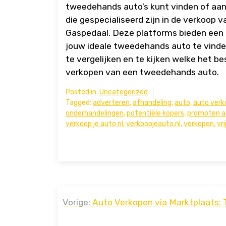
tweedehands auto’s kunt vinden of aanb
die gespecialiseerd zijn in de verkoop
Gaspedaal. Deze platforms bieden een
jouw ideale tweedehands auto te vind
te vergelijken en te kijken welke het b
verkopen van een tweedehands auto.
Posted in:
Uncategorized
Tagged:
adverteren
,
afhandeling
,
auto
,
auto ver
onderhandelingen
,
potentiële kopers
,
promoten a
verkoop je auto nl
,
verkoopjeauto.nl
,
verkopen
,
vri
Bericht
Vorige:
Auto Verkopen via Marktplaats: 
navigatie