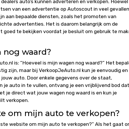
n dealers auto’s kunnen adverteren en verkopen. Hoewel
sen van een advertentie op Autoscout in veel gevalle
zijn aan bepaalde diensten, zoals het promoten van
lichte advertenties. Het is daarom belangrijk om de
 goed te bekijken voordat je besluit om gebruik te ma
n nog waard?
to.nl is: “Hoeveel is mijn wagen nog waard?” Het bepa
ig zijn, maar bij VerkoopJeAuto.nl kun je eenvoudig en
n jouw auto. Door enkele gegevens over de staat,
je auto in te vullen, ontvang je een vrijblijvend bod da
et je direct wat jouw wagen nog waard is en kun je
ilt verkopen.
te om mijn auto te verkopen?
beste website om mijn auto te verkopen?” Als het gaat 