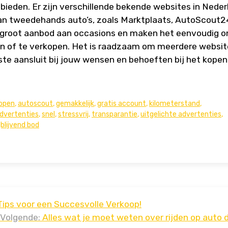
ieden. Er zijn verschillende bekende websites in Neder
 van tweedehands auto’s, zoals Marktplaats, AutoScout2
 groot aanbod aan occasions en maken het eenvoudig 
en of te verkopen. Het is raadzaam om meerdere websit
este aansluit bij jouw wensen en behoeften bij het kopen
kopen
,
autoscout
,
gemakkelijk
,
gratis account
,
kilometerstand
,
dvertenties
,
snel
,
stressvrij
,
transparantie
,
uitgelichte advertenties
,
jblijvend bod
Tips voor een Succesvolle Verkoop!
Volgende:
Alles wat je moet weten over rijden op auto d