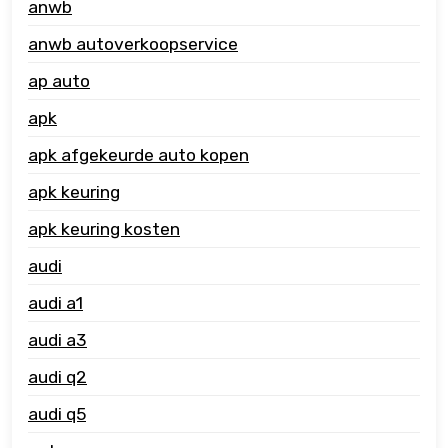
anwb
anwb autoverkoopservice
ap auto
apk
apk afgekeurde auto kopen
apk keuring
apk keuring kosten
audi
audi a1
audi a3
audi q2
audi q5