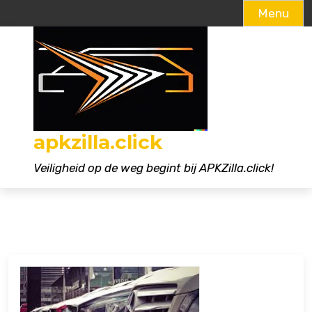
Menu
Naar
de
inhoud
gaan
apkzilla.click
Veiligheid op de weg begint bij APKZilla.click!