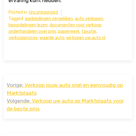
ervaring kunt hebben.
Posted in:
Uncategorized
Tagged:
aanbiedingen vergelijken
,
auto verkopen
,
beoordelingen lezen
,
documenten voor verkoop
,
onderhandelen over prijs
,
papierwerk
,
taxatie
,
verkoopproces
,
waarde auto
,
wij kopen uw auto nl
Bericht
Vorige:
Verkoop jouw auto snel en eenvoudig op
navigatie
Marktplaats
Volgende:
Verkoop uw auto op Marktplaats voor
de beste prijs