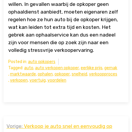
willen. In gevallen waarbij de opkoper geen
ophaaldienst aanbiedt, moeten eigenaren zelf
regelen hoe ze hun auto bij de opkoper krijgen,
wat kan leiden tot extra tijd en kosten. Het
gebrek aan ophaalservice kan dus een nadeel
zijn voor mensen die op zoek zijn naar een
volledig stressvrije verkoopervaring.
Posted in:
auto opkopers
Tagged:
auto
,
auto verkopen opkoper
,
eerlijke prijs
,
gemak
,
marktwaarde
,
ophalen
,
opkoper
,
snelheid
,
verkoopproces
,
verkopen
,
voertuig
,
voordelen
Bericht
Vorige:
Verkoop je auto snel en eenvoudig op
navigatie