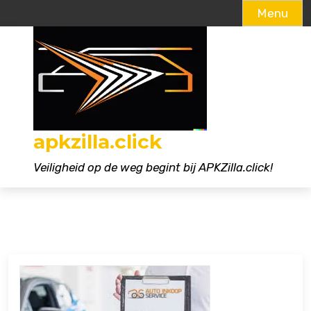
Menu
Naar
de
inhoud
gaan
apkzilla.click
Veiligheid op de weg begint bij APKZilla.click!