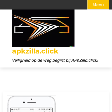
Menu
Naar
de
inhoud
gaan
apkzilla.click
Veiligheid op de weg begint bij APKZilla.click!