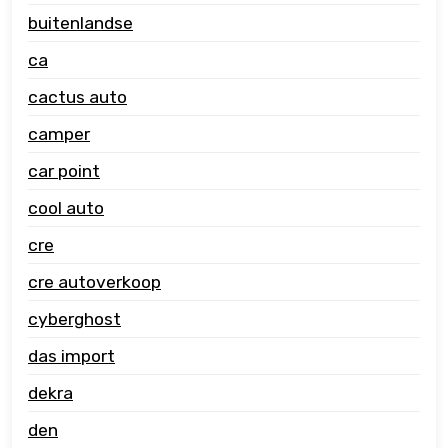
buitenlandse
ca
cactus auto
camper
car point
cool auto
cre
cre autoverkoop
cyberghost
das import
dekra
den