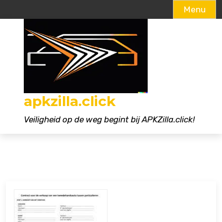
Menu
Naar
de
inhoud
gaan
apkzilla.click
Veiligheid op de weg begint bij APKZilla.click!