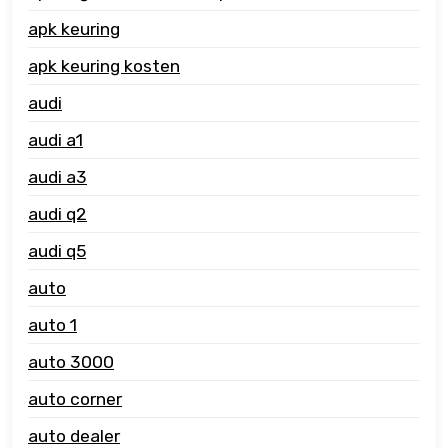
apk keuring
apk keuring kosten
audi
audi a1
audi a3
audi q2
audi q5
auto
auto 1
auto 3000
auto corner
auto dealer