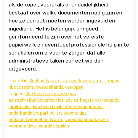
als de koper, vooral als er onduidelijkheid
bestaat over welke documenten nodig zijn en
hoe ze correct moeten worden ingevuld en
ingediend. Het is belangrijk om goed
geïnformeerd te zijn over het vereiste
papierwerk en eventueel professionele hulp in te
schakelen om ervoor te zorgen dat alle
administratieve taken correct worden
uitgevoerd.
Posted in:
2dehands
,
auto
,
auto verkopen
,
auto's
,
kopen
,
nl
,
occasions
,
tweedehands
,
verkopen
Tagged:
2de hands auto verkopen
,
aantrekkelijke advertenties
,
advies
,
hogere verkoopprijs
,
inruil dealer
,
keuze en flexibiliteit verkoopproces
,
onderhandelen
,
particuliere kopers
,
tips
,
verkoop tweedehands auto
,
verkoopkanaal kiezen
,
voorbereiding
,
waarde bepalen