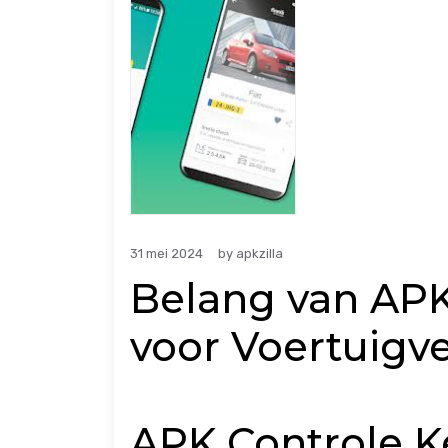
31 mei 2024
by
apkzilla
Belang van APK
voor Voertuigve
APK Controle K