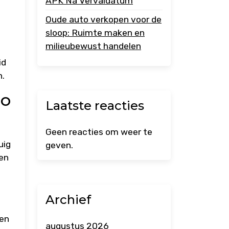
APK Na Vervaldatum
Oude auto verkopen voor de
sloop: Ruimte maken en
milieubewust handelen
id
n.
zo
Laatste reacties
Geen reacties om weer te
uig
geven.
ken
Archief
den
augustus 2026