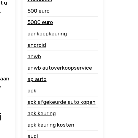
t u
500 euro
.
5000 euro
aankoopkeuring
android
anwb
anwb autoverkoopservice
 aan
ap auto
e
apk
apk afgekeurde auto kopen
apk keuring
j
apk keuring kosten
audi