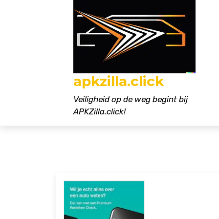
Naar
de
inhoud
gaan
apkzilla.click
Veiligheid op de weg begint bij
APKZilla.click!