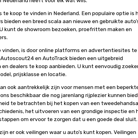
n Nederland heeft voor elk wat wils.
 te koop te vinden in Nederland. Een populaire optie is 
s bieden een breed scala aan nieuwe en gebruikte auto’
 U kunt de showroom bezoeken, proefritten maken en
ers.
vinden, is door online platforms en advertentiesites te
, Autoscout24 en AutoTrack bieden een uitgebreid
en en dealers te koop aanbieden. U kunt eenvoudig zoeke
del, prijsklasse en locatie.
n ook aantrekkelijk zijn voor mensen met een beperkt
ons beschikbaar die nog jarenlang rijplezier kunnen bied
gheid te betrachten bij het kopen van een tweedehandsa
hiedenis, het uitvoeren van een grondige inspectie en 
stappen om ervoor te zorgen dat u een goede deal sluit.
ijn er ook veilingen waar u auto’s kunt kopen. Veilingen