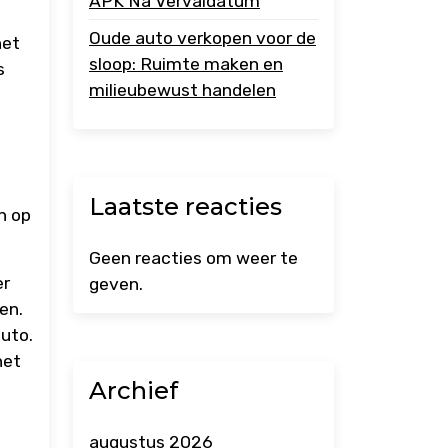
APK Na Vervaldatum
Oude auto verkopen voor de
het
sloop: Ruimte maken en
s
milieubewust handelen
Laatste reacties
n op
Geen reacties om weer te
er
geven.
en.
uto.
het
Archief
augustus 2026