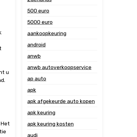
500 euro
5000 euro
k
aankoopkeuring
android
t
anwb
anwb autoverkoopservice
nt u
ap auto
nd.
apk
apk afgekeurde auto kopen
apk keuring
 Het
apk keuring kosten
tie
audi