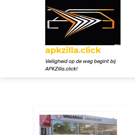
Naar
de
inhoud
gaan
apkzilla.click
Veiligheid op de weg begint bij
APKZilla.click!