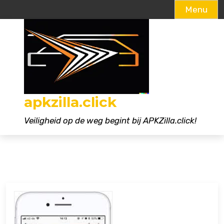
Menu
Naar
de
inhoud
gaan
apkzilla.click
Veiligheid op de weg begint bij APKZilla.click!