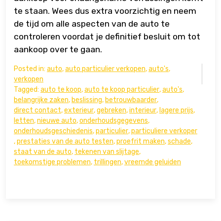
te staan. Wees dus extra voorzichtig en neem
de tijd om alle aspecten van de auto te
controleren voordat je definitief besluit om tot
aankoop over te gaan.
Posted in:
auto
,
auto particulier verkopen
,
auto's
,
verkopen
Tagged:
auto te koop
,
auto te koop particulier
,
auto's
,
belangrijke zaken
,
beslissing
,
betrouwbaarder
,
direct contact
,
exterieur
,
gebreken
,
interieur
,
lagere prijs
,
letten
,
nieuwe auto
,
onderhoudsgegevens
,
onderhoudsgeschiedenis
,
particulier
,
particuliere verkoper
,
prestaties van de auto testen
,
proefrit maken
,
schade
,
staat van de auto
,
tekenen van slijtage
,
toekomstige problemen
,
trillingen
,
vreemde geluiden