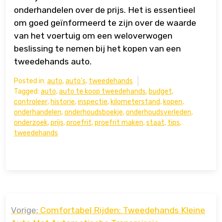
onderhandelen over de prijs. Het is essentieel
om goed geïnformeerd te zijn over de waarde
van het voertuig om een weloverwogen
beslissing te nemen bij het kopen van een
tweedehands auto.
Posted in:
auto
,
auto's
,
tweedehands
Tagged:
auto
,
auto te koop tweedehands
,
budget
,
controleer
,
historie
,
inspectie
,
kilometerstand
,
kopen
,
onderhandelen
,
onderhoudsboekje
,
onderhoudsverleden
,
onderzoek
,
prijs
,
proefrit
,
proefrit maken
,
staat
,
tips
,
tweedehands
Bericht
Vorige:
Comfortabel Rijden: Tweedehands Kleine
navigatie