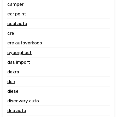
camper
car point
cool auto
cre
cre autoverkoop
cyberghost
das import
dekra
den
diesel
discovery auto
dna auto