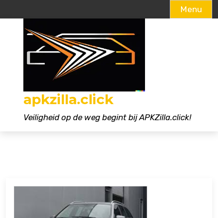
Menu
Naar
de
inhoud
gaan
apkzilla.click
Veiligheid op de weg begint bij APKZilla.click!