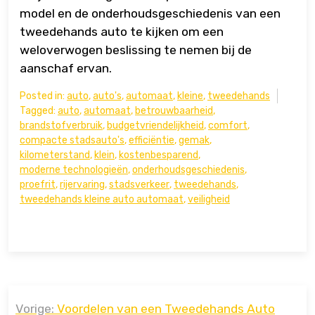
model en de onderhoudsgeschiedenis van een
tweedehands auto te kijken om een
weloverwogen beslissing te nemen bij de
aanschaf ervan.
Posted in:
auto
,
auto's
,
automaat
,
kleine
,
tweedehands
Tagged:
auto
,
automaat
,
betrouwbaarheid
,
brandstofverbruik
,
budgetvriendelijkheid
,
comfort
,
compacte stadsauto's
,
efficiëntie
,
gemak
,
kilometerstand
,
klein
,
kostenbesparend
,
moderne technologieën
,
onderhoudsgeschiedenis
,
proefrit
,
rijervaring
,
stadsverkeer
,
tweedehands
,
tweedehands kleine auto automaat
,
veiligheid
Bericht
Vorige:
Voordelen van een Tweedehands Auto