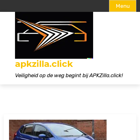
Menu
Naar
de
inhoud
gaan
apkzilla.click
Veiligheid op de weg begint bij APKZilla.click!