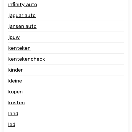
infinity auto
jaguar auto
jansen auto
jouw
kenteken
kentekencheck
kinder
kleine
kopen
kosten
land
led