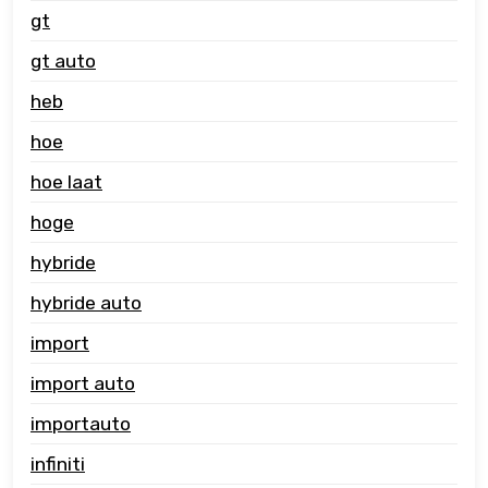
gt
gt auto
heb
hoe
hoe laat
hoge
hybride
hybride auto
import
import auto
importauto
infiniti