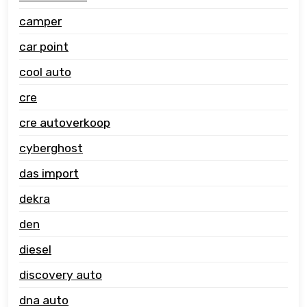
camper
car point
cool auto
cre
cre autoverkoop
cyberghost
das import
dekra
den
diesel
discovery auto
dna auto