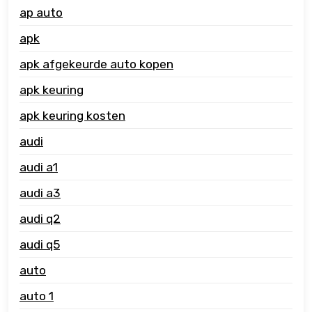
ap auto
apk
apk afgekeurde auto kopen
apk keuring
apk keuring kosten
audi
audi a1
audi a3
audi q2
audi q5
auto
auto 1