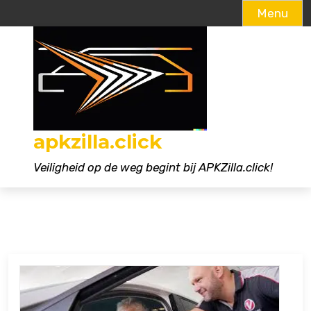
Menu
Naar
de
inhoud
gaan
apkzilla.click
Veiligheid op de weg begint bij APKZilla.click!