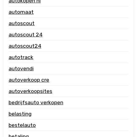
autokopen nl
automaat
autoscout
autoscout 24
autoscout24
autotrack
autovendi
autoverkoop cre
autoverkoopsites
bedrijfsauto verkopen
belasting
bestelauto
betaling