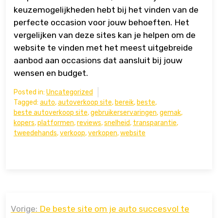
keuzemogelijkheden hebt bij het vinden van de
perfecte occasion voor jouw behoeften. Het
vergelijken van deze sites kan je helpen om de
website te vinden met het meest uitgebreide
aanbod aan occasions dat aansluit bij jouw
wensen en budget.
Posted in:
Uncategorized
Tagged:
auto
,
autoverkoop site
,
bereik
,
beste
,
beste autoverkoop site
,
gebruikerservaringen
,
gemak
,
kopers
,
platformen
,
reviews
,
snelheid
,
transparantie
,
tweedehands
,
verkoop
,
verkopen
,
website
Bericht
Vorige:
De beste site om je auto succesvol te
navigatie