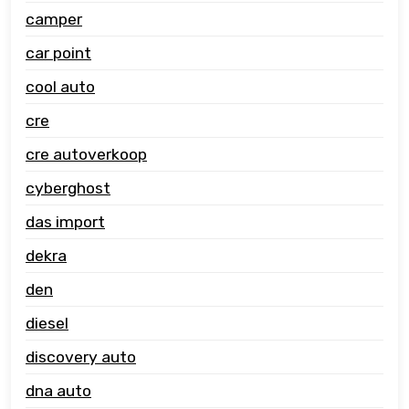
camper
car point
cool auto
cre
cre autoverkoop
cyberghost
das import
dekra
den
diesel
discovery auto
dna auto