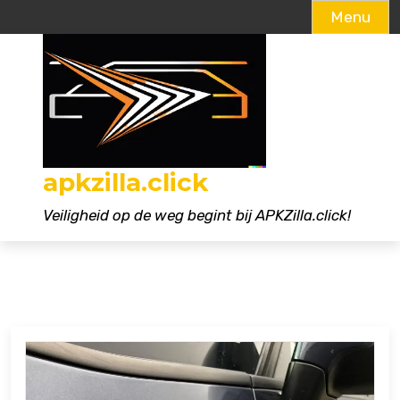
Menu
Naar
de
inhoud
gaan
apkzilla.click
Veiligheid op de weg begint bij APKZilla.click!