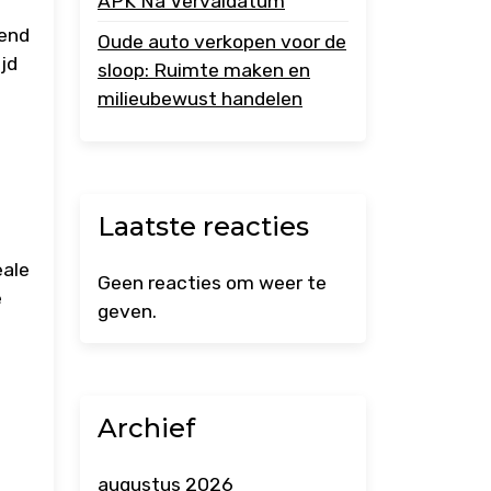
APK Na Vervaldatum
kend
Oude auto verkopen voor de
ijd
sloop: Ruimte maken en
milieubewust handelen
Laatste reacties
eale
Geen reacties om weer te
e
geven.
Archief
augustus 2026