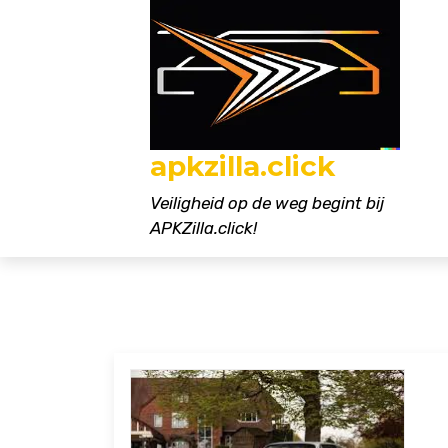
Naar
de
inhoud
gaan
apkzilla.click
Veiligheid op de weg begint bij
APKZilla.click!