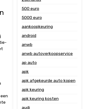
500 euro
en
5000 euro
aankoopkeuring
android
j
tie-
anwb
et
anwb autoverkoopservice
ap auto
apk
apk afgekeurde auto kopen
n
apk keuring
 een
apk keuring kosten
nte
audi