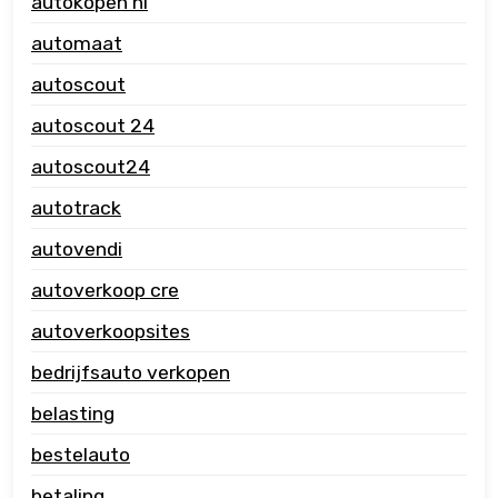
autokopen nl
automaat
autoscout
autoscout 24
autoscout24
autotrack
autovendi
autoverkoop cre
autoverkoopsites
bedrijfsauto verkopen
belasting
bestelauto
betaling