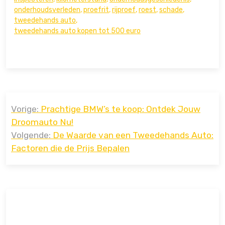
onderhoudsverleden
,
proefrit
,
rijproef
,
roest
,
schade
,
tweedehands auto
,
tweedehands auto kopen tot 500 euro
Bericht
Vorige:
Prachtige BMW’s te koop: Ontdek Jouw
navigatie
Droomauto Nu!
Volgende:
De Waarde van een Tweedehands Auto:
Factoren die de Prijs Bepalen