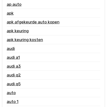
ap auto
apk
apk afgekeurde auto kopen
apk keuring
apk keuring kosten
audi
audi a1
audi a3
audi q2
audi q5
auto
auto 1