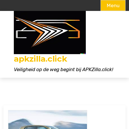
Menu
Naar
de
inhoud
gaan
apkzilla.click
Veiligheid op de weg begint bij APKZilla.click!