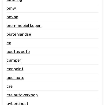
bmw
bovag
brommobiel kopen
buitenlandse
ca
cactus auto
camper
car point
cool auto
cre
cre autoverkoop
cyberghost