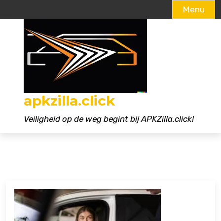
Menu
Naar
de
inhoud
gaan
apkzilla.click
Veiligheid op de weg begint bij APKZilla.click!