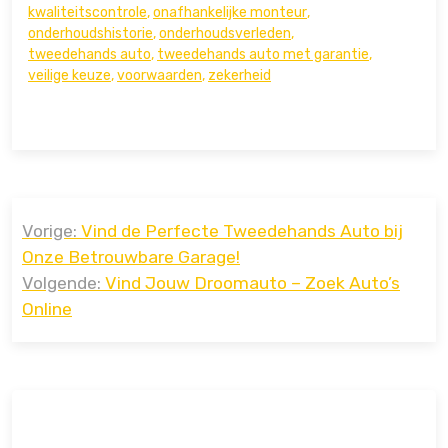
kwaliteitscontrole
,
onafhankelijke monteur
,
onderhoudshistorie
,
onderhoudsverleden
,
tweedehands auto
,
tweedehands auto met garantie
,
veilige keuze
,
voorwaarden
,
zekerheid
Bericht
Vorige:
Vind de Perfecte Tweedehands Auto bij
navigatie
Onze Betrouwbare Garage!
Volgende:
Vind Jouw Droomauto – Zoek Auto’s
Online