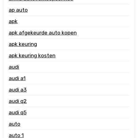
ap auto
apk
apk afgekeurde auto kopen
apk keuring
apk keuring kosten
audi
audi a1
audi a3
audi q2
audi q5
auto
auto 1