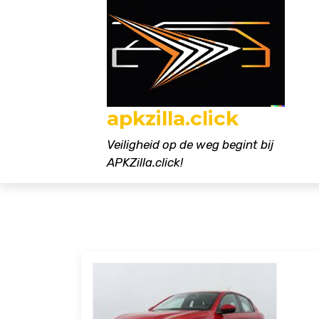
Naar
de
inhoud
gaan
apkzilla.click
Veiligheid op de weg begint bij
APKZilla.click!