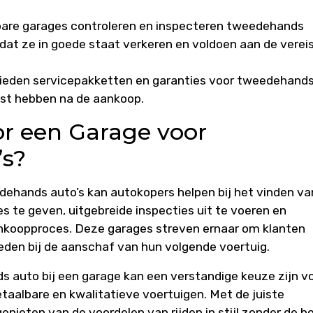
bare garages controleren en inspecteren tweedehands
 dat ze in goede staat verkeren en voldoen aan de verei
 bieden servicepakketten en garanties voor tweedehand
st hebben na de aankoop.
r een Garage voor
s?
dehands auto’s kan autokopers helpen bij het vinden va
s te geven, uitgebreide inspecties uit te voeren en
ankoopproces. Deze garages streven ernaar om klanten
eden bij de aanschaf van hun volgende voertuig.
 auto bij een garage kan een verstandige keuze zijn v
etaalbare en kwalitatieve voertuigen. Met de juiste
enieten van de voordelen van rijden in stijl zonder de h