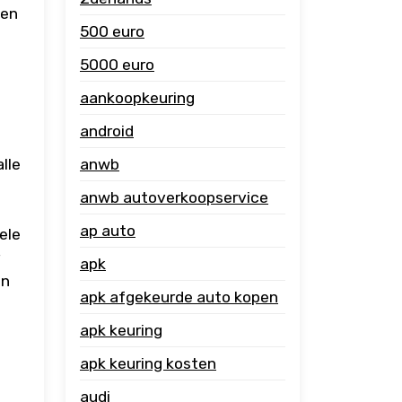
gen
500 euro
5000 euro
aankoopkeuring
android
lle
anwb
anwb autoverkoopservice
ap auto
ele
apk
en
apk afgekeurde auto kopen
apk keuring
apk keuring kosten
audi