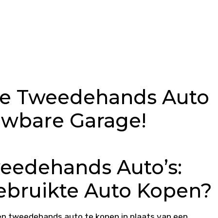
te Tweedehands Auto
uwbare Garage!
eedehands Auto’s:
bruikte Auto Kopen?
 tweedehands auto te kopen in plaats van een