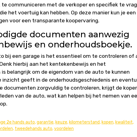
k te communiceren met de verkoper en specifiek te vra
die het voertuig kan hebben. Op deze manier kun je een
en voor een transparante koopervaring.
enodigde documenten aanwezig
kenbewijs en onderhoudsboekje.
bij een garage is het essentieel om te controleren of a
enk hierbij aan het kentekenbewijs en het
is belangrijk om de eigendom van de auto te kunnen
e inzicht geeft in de onderhoudsgeschiedenis en eventu
ze documenten zorgvuldig te controleren, krijgt de koper
rleden van de auto, wat kan helpen bij het nemen van e
op.
age 2e hands auto
,
garantie
,
keuze
,
kilometerstand
,
kopen
,
kwaliteit
,
rdelen
,
tweedehands auto
,
voordelen