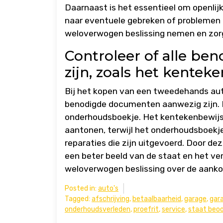
Daarnaast is het essentieel om openlij
naar eventuele gebreken of problemen 
weloverwogen beslissing nemen en zorg
Controleer of alle b
zijn, zoals het kente
Bij het kopen van een tweedehands auto 
benodigde documenten aanwezig zijn. D
onderhoudsboekje. Het kentekenbewijs 
aantonen, terwijl het onderhoudsboekj
reparaties die zijn uitgevoerd. Door de
een beter beeld van de staat en het ve
weloverwogen beslissing over de aanko
Posted in:
auto's
Tagged:
afschrijving
,
betaalbaarheid
,
garage
,
gar
onderhoudsverleden
,
proefrit
,
service
,
staat beoo