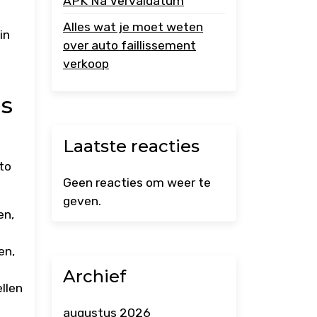
APK Na Vervaldatum
Alles wat je moet weten
in
over auto faillissement
verkoop
s
Laatste reacties
to
Geen reacties om weer te
geven.
en,
en,
Archief
llen
augustus 2026