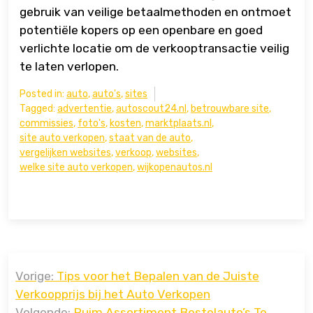
gebruik van veilige betaalmethoden en ontmoet
potentiële kopers op een openbare en goed
verlichte locatie om de verkooptransactie veilig
te laten verlopen.
Posted in:
auto
,
auto's
,
sites
Tagged:
advertentie
,
autoscout24.nl
,
betrouwbare site
,
commissies
,
foto's
,
kosten
,
marktplaats.nl
,
site auto verkopen
,
staat van de auto
,
vergelijken websites
,
verkoop
,
websites
,
welke site auto verkopen
,
wijkopenautos.nl
Bericht
Vorige:
Tips voor het Bepalen van de Juiste
navigatie
Verkoopprijs bij het Auto Verkopen
Volgende:
Ruim Assortiment Bestelauto’s Te