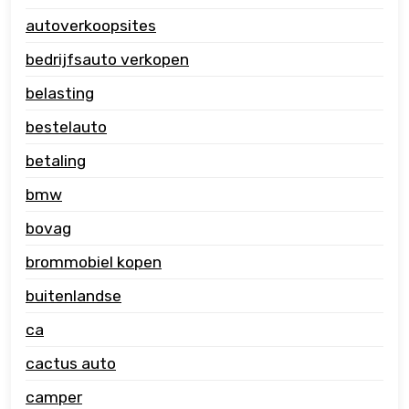
autoverkoopsites
bedrijfsauto verkopen
belasting
bestelauto
betaling
bmw
bovag
brommobiel kopen
buitenlandse
ca
cactus auto
camper