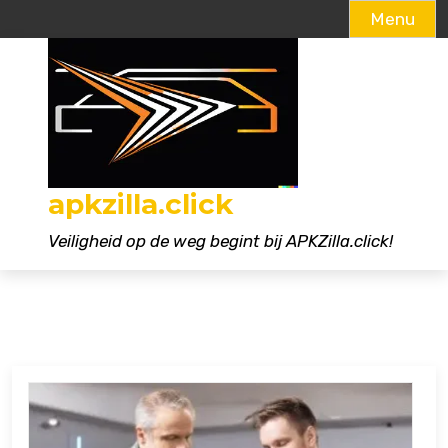
Menu
Naar
de
inhoud
gaan
apkzilla.click
Veiligheid op de weg begint bij APKZilla.click!