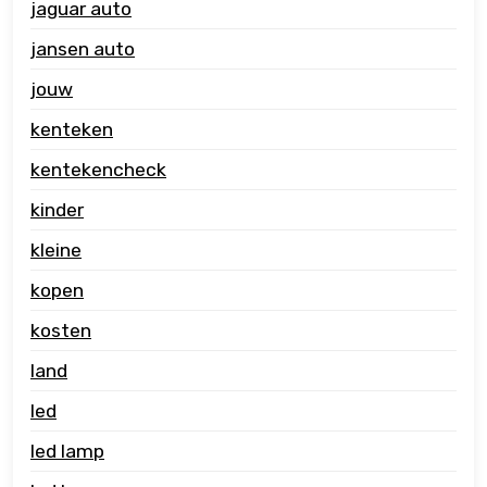
jaguar auto
jansen auto
jouw
kenteken
kentekencheck
kinder
kleine
kopen
kosten
land
led
led lamp