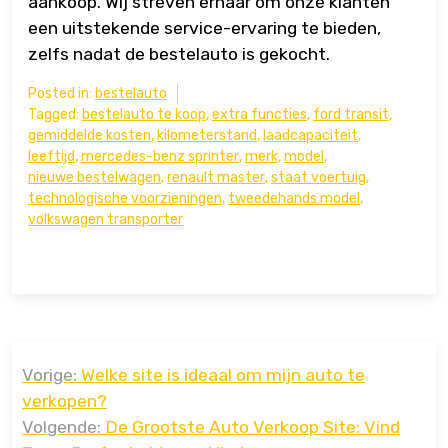
aankoop. Wij streven ernaar om onze klanten
een uitstekende service-ervaring te bieden,
zelfs nadat de bestelauto is gekocht.
Posted in:
bestelauto
Tagged:
bestelauto te koop
,
extra functies
,
ford transit
,
gemiddelde kosten
,
kilometerstand
,
laadcapaciteit
,
leeftijd
,
mercedes-benz sprinter
,
merk
,
model
,
nieuwe bestelwagen
,
renault master
,
staat voertuig
,
technologische voorzieningen
,
tweedehands model
,
volkswagen transporter
Bericht
Vorige:
Welke site is ideaal om mijn auto te
navigatie
verkopen?
Volgende:
De Grootste Auto Verkoop Site: Vind