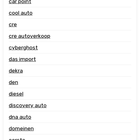
car point
cool auto
cre
cre autoverkoop
cyberghost
das import
dekra
den
diesel
discovery auto
dna auto
domeinen
eerste