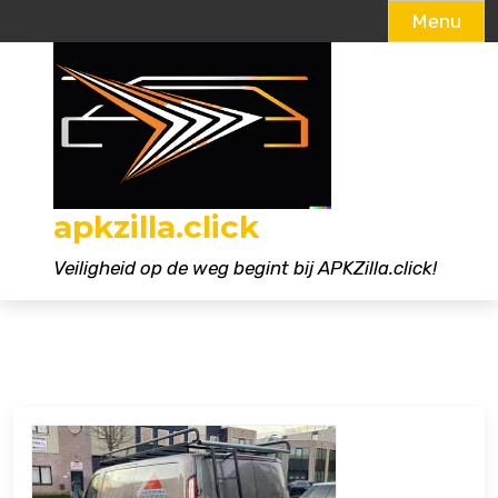
Menu
Naar
de
inhoud
gaan
apkzilla.click
Veiligheid op de weg begint bij APKZilla.click!