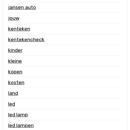
jansen auto
jouw
kenteken
kentekencheck
kinder
kleine
kopen
kosten
land
led
led lamp
led lampen