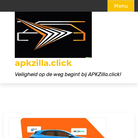
Menu
Naar
de
inhoud
gaan
apkzilla.click
Veiligheid op de weg begint bij APKZilla.click!