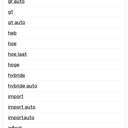
gr auto
gt
gt auto
heb
hoe
hoe laat
hoge
hybride
hybride auto
import
import auto
importauto
infiniti