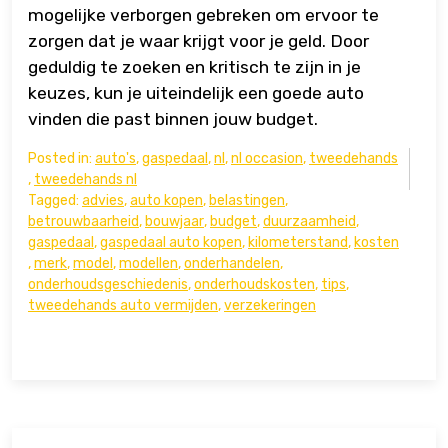
mogelijke verborgen gebreken om ervoor te
zorgen dat je waar krijgt voor je geld. Door
geduldig te zoeken en kritisch te zijn in je
keuzes, kun je uiteindelijk een goede auto
vinden die past binnen jouw budget.
Posted in:
auto's
,
gaspedaal
,
nl
,
nl occasion
,
tweedehands
,
tweedehands nl
Tagged:
advies
,
auto kopen
,
belastingen
,
betrouwbaarheid
,
bouwjaar
,
budget
,
duurzaamheid
,
gaspedaal
,
gaspedaal auto kopen
,
kilometerstand
,
kosten
,
merk
,
model
,
modellen
,
onderhandelen
,
onderhoudsgeschiedenis
,
onderhoudskosten
,
tips
,
tweedehands auto vermijden
,
verzekeringen
Bericht