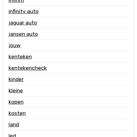
infinity auto
jaguar auto
jansen auto
jouw
kenteken
kentekencheck
kinder
kleine
kopen
kosten
land
led