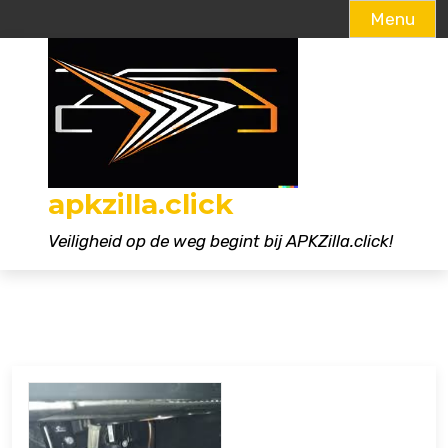
Menu
Naar
de
inhoud
gaan
apkzilla.click
Veiligheid op de weg begint bij APKZilla.click!