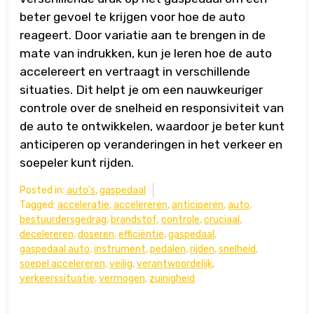
beter gevoel te krijgen voor hoe de auto
reageert. Door variatie aan te brengen in de
mate van indrukken, kun je leren hoe de auto
accelereert en vertraagt in verschillende
situaties. Dit helpt je om een nauwkeuriger
controle over de snelheid en responsiviteit van
de auto te ontwikkelen, waardoor je beter kunt
anticiperen op veranderingen in het verkeer en
soepeler kunt rijden.
Posted in:
auto's
,
gaspedaal
Tagged:
acceleratie
,
accelereren
,
anticiperen
,
auto
,
bestuurdersgedrag
,
brandstof
,
controle
,
cruciaal
,
decelereren
,
doseren
,
efficiëntie
,
gaspedaal
,
gaspedaal auto
,
instrument
,
pedalen
,
rijden
,
snelheid
,
soepel accelereren
,
veilig
,
verantwoordelijk
,
verkeerssituatie
,
vermogen
,
zuinigheid