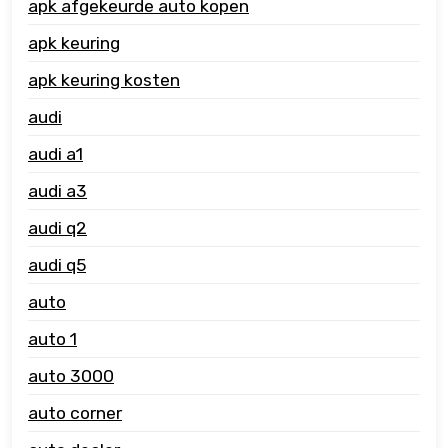
apk afgekeurde auto kopen
apk keuring
apk keuring kosten
audi
audi a1
audi a3
audi q2
audi q5
auto
auto 1
auto 3000
auto corner