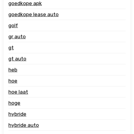
goedkope apk
goedkope lease auto
golf
gr auto
gt
gt auto
heb
hoe
hoe laat
hoge
hybride
hybride auto