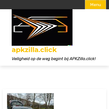
Menu
Naar
de
inhoud
gaan
apkzilla.click
Veiligheid op de weg begint bij APKZilla.click!