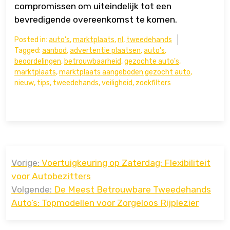
compromissen om uiteindelijk tot een
bevredigende overeenkomst te komen.
Posted in:
auto's
,
marktplaats
,
nl
,
tweedehands
Tagged:
aanbod
,
advertentie plaatsen
,
auto's
,
beoordelingen
,
betrouwbaarheid
,
gezochte auto's
,
marktplaats
,
marktplaats aangeboden gezocht auto
,
nieuw
,
tips
,
tweedehands
,
veiligheid
,
zoekfilters
Bericht
Vorige:
Voertuigkeuring op Zaterdag: Flexibiliteit
navigatie
voor Autobezitters
Volgende:
De Meest Betrouwbare Tweedehands
Auto’s: Topmodellen voor Zorgeloos Rijplezier