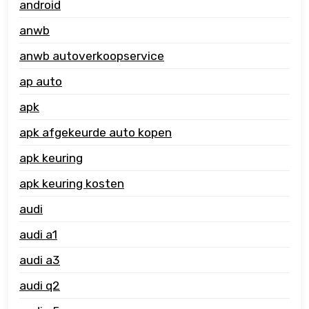
android
anwb
anwb autoverkoopservice
ap auto
apk
apk afgekeurde auto kopen
apk keuring
apk keuring kosten
audi
audi a1
audi a3
audi q2