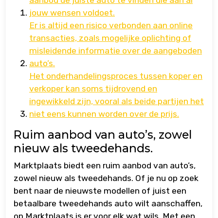
aanbod de juiste auto te vinden die aan al
jouw wensen voldoet.
Er is altijd een risico verbonden aan online
transacties, zoals mogelijke oplichting of
misleidende informatie over de aangeboden
auto’s.
Het onderhandelingsproces tussen koper en
verkoper kan soms tijdrovend en
ingewikkeld zijn, vooral als beide partijen het
niet eens kunnen worden over de prijs.
Ruim aanbod van auto’s, zowel
nieuw als tweedehands.
Marktplaats biedt een ruim aanbod van auto’s,
zowel nieuw als tweedehands. Of je nu op zoek
bent naar de nieuwste modellen of juist een
betaalbare tweedehands auto wilt aanschaffen,
op Marktplaats is er voor elk wat wils. Met een