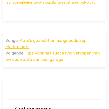
schadeverleden
,
toyota corolla
,
tweedehands
,
volvo v70
Bericht
Vorige:
Auto’s gezocht en aangeboden op
navigatie
Marktplaats
Volgende:
Tips voor het succesvol verkopen van
uw oude auto aan een garage