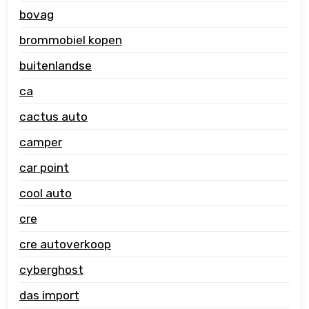
bovag
brommobiel kopen
buitenlandse
ca
cactus auto
camper
car point
cool auto
cre
cre autoverkoop
cyberghost
das import