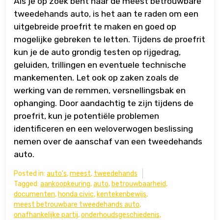
Als je op zoek bent naar de meest betrouwbare
tweedehands auto, is het aan te raden om een
uitgebreide proefrit te maken en goed op
mogelijke gebreken te letten. Tijdens de proefrit
kun je de auto grondig testen op rijgedrag,
geluiden, trillingen en eventuele technische
mankementen. Let ook op zaken zoals de
werking van de remmen, versnellingsbak en
ophanging. Door aandachtig te zijn tijdens de
proefrit, kun je potentiële problemen
identificeren en een weloverwogen beslissing
nemen over de aanschaf van een tweedehands
auto.
Posted in:
auto's
,
meest
,
tweedehands
Tagged:
aankoopkeuring
,
auto
,
betrouwbaarheid
,
documenten
,
honda civic
,
kentekenbewijs
,
meest betrouwbare tweedehands auto
,
onafhankelijke partij
,
onderhoudsgeschiedenis
,