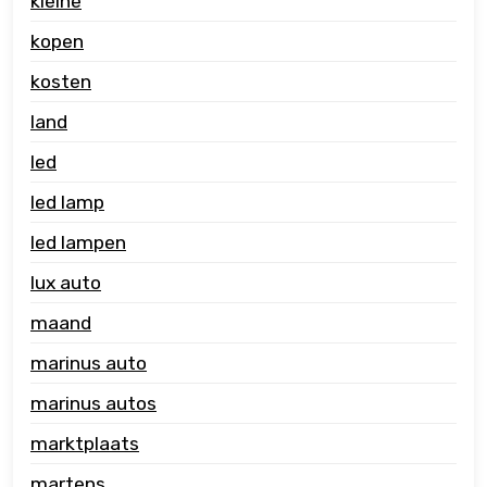
kleine
kopen
kosten
land
led
led lamp
led lampen
lux auto
maand
marinus auto
marinus autos
marktplaats
martens