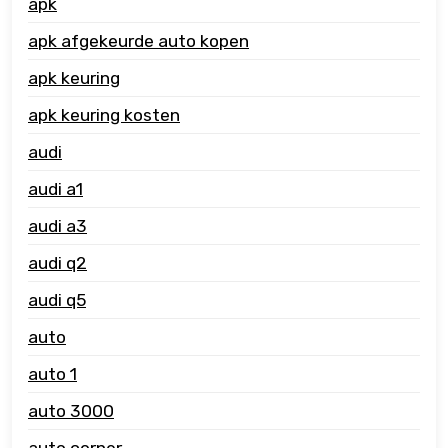
apk
apk afgekeurde auto kopen
apk keuring
apk keuring kosten
audi
audi a1
audi a3
audi q2
audi q5
auto
auto 1
auto 3000
auto corner