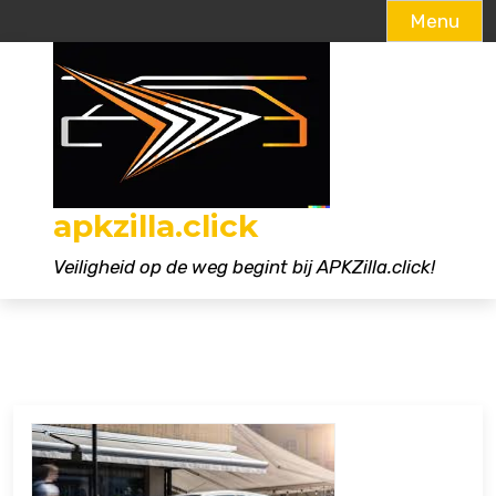
Menu
Naar
de
inhoud
gaan
apkzilla.click
Veiligheid op de weg begint bij APKZilla.click!