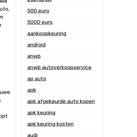
uele
uto,
500 euro
om
5000 euro
p
aankoopkeuring
android
anwb
anwb autoverkoopservice
ap auto
apk
ieuwe
g
apk afgekeurde auto kopen
apk keuring
oopt
apk keuring kosten
audi