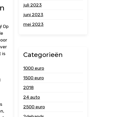
juli 2023
en
juni 2023
mei 2023
! Op
de
Door
over
 is
Categorieën
1000 euro
n
1500 euro
2018
24 auto
ts
2500 euro
n,
2dehands