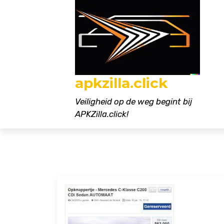
Naar
de
inhoud
gaan
apkzilla.click
Veiligheid op de weg begint bij
APKZilla.click!