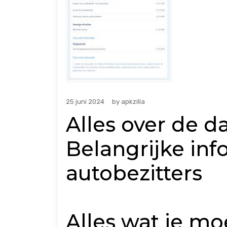
25 juni 2024
by
apkzilla
Alles over de d
Belangrijke inf
autobezitters
Alles wat je mo