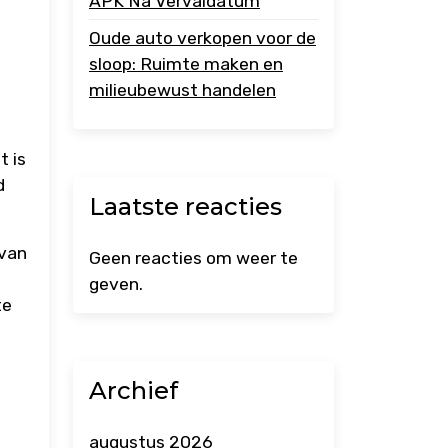
APK Na Vervaldatum
Oude auto verkopen voor de
sloop: Ruimte maken en
milieubewust handelen
t is
d
Laatste reacties
 van
Geen reacties om weer te
geven.
te
Archief
augustus 2026