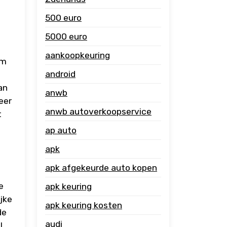
500 euro
e
5000 euro
aankoopkeuring
om
android
an
anwb
eer
anwb autoverkoopservice
t
ap auto
apk
apk afgekeurde auto kopen
e
apk keuring
jke
apk keuring kosten
de
audi
l