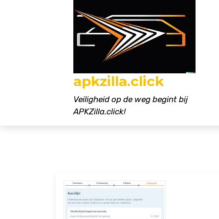
Naar
de
inhoud
gaan
apkzilla.click
Veiligheid op de weg begint bij
APKZilla.click!