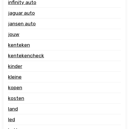
infinity auto
jaguar auto
jansen auto
jouw
kenteken
kentekencheck
kinder
kleine
kopen
kosten
land
led