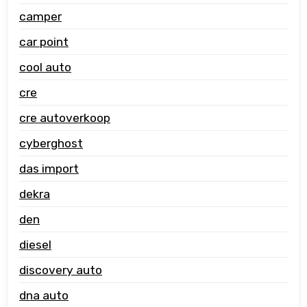
camper
car point
cool auto
cre
cre autoverkoop
cyberghost
das import
dekra
den
diesel
discovery auto
dna auto