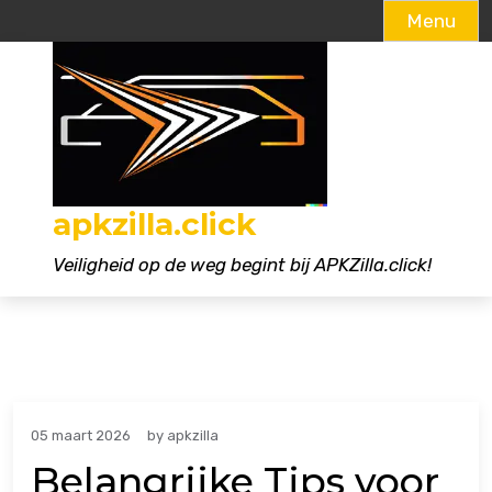
Menu
Naar
de
inhoud
gaan
apkzilla.click
Veiligheid op de weg begint bij APKZilla.click!
05 maart 2026
by
apkzilla
Belangrijke Tips voor