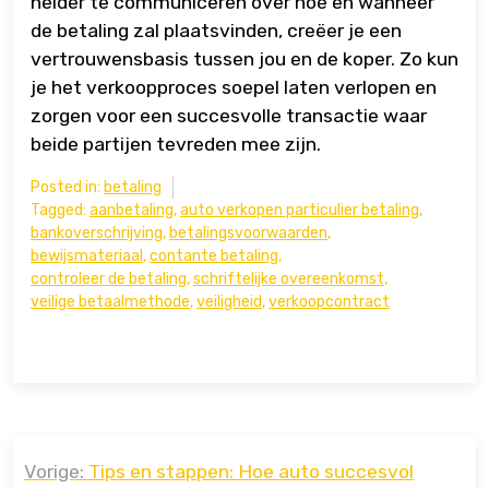
helder te communiceren over hoe en wanneer
de betaling zal plaatsvinden, creëer je een
vertrouwensbasis tussen jou en de koper. Zo kun
je het verkoopproces soepel laten verlopen en
zorgen voor een succesvolle transactie waar
beide partijen tevreden mee zijn.
Posted in:
betaling
Tagged:
aanbetaling
,
auto verkopen particulier betaling
,
bankoverschrijving
,
betalingsvoorwaarden
,
bewijsmateriaal
,
contante betaling
,
controleer de betaling
,
schriftelijke overeenkomst
,
veilige betaalmethode
,
veiligheid
,
verkoopcontract
Bericht
Vorige:
Tips en stappen: Hoe auto succesvol
navigatie