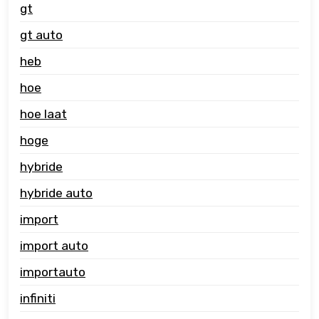
gt
gt auto
heb
hoe
hoe laat
hoge
hybride
hybride auto
import
import auto
importauto
infiniti