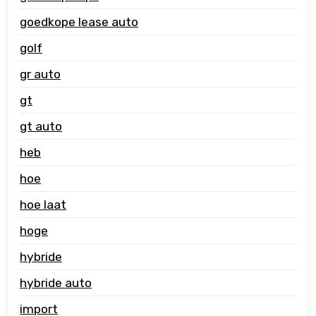
goedkope lease auto
golf
gr auto
gt
gt auto
heb
hoe
hoe laat
hoge
hybride
hybride auto
import