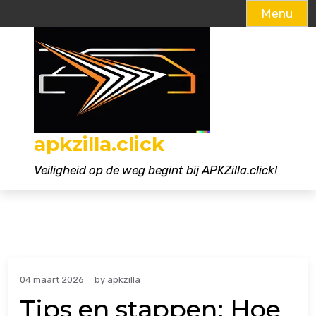
Menu
Naar
de
inhoud
gaan
apkzilla.click
Veiligheid op de weg begint bij APKZilla.click!
04 maart 2026
by
apkzilla
Tips en stappen: Hoe