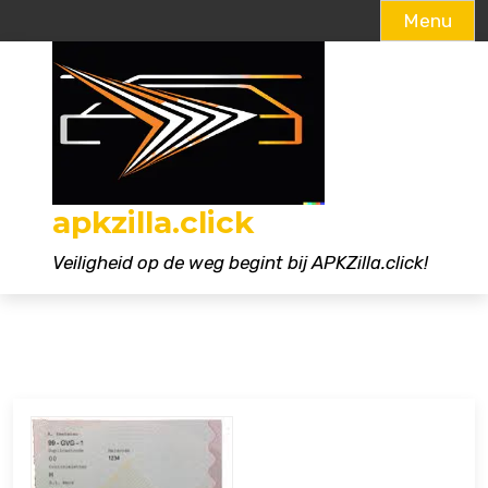
Menu
Naar
de
inhoud
gaan
apkzilla.click
Veiligheid op de weg begint bij APKZilla.click!