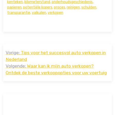
kenteken
,
kilometerstand
,
onderhoudsgeschiedenis
,
papieren
,
potentiële kopers
,
proces
,
reinigen
,
schulden
,
transparantie
,
valkuilen
,
verkopen
Bericht
Vorige:
Tips voor het succesvol auto verkopen in
navigatie
Nederland
Volgende:
Waar kan ik mijn auto verkopen?
Ontdek de beste verkoopopties voor uw voertuig