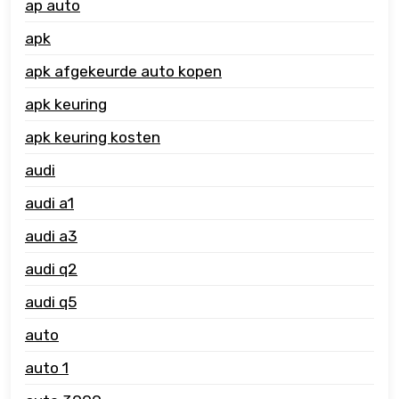
ap auto
apk
apk afgekeurde auto kopen
apk keuring
apk keuring kosten
audi
audi a1
audi a3
audi q2
audi q5
auto
auto 1