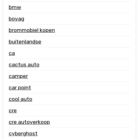
bmw
bovag
brommobiel kopen
buitenlandse
ca
cactus auto
camper
car point
cool auto
cre
cre autoverkoop
cyberghost