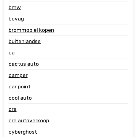
bmw
bovag
brommobiel kopen
buitenlandse
ca
cactus auto
camper
car point
cool auto
cre
cre autoverkoop
cyberghost