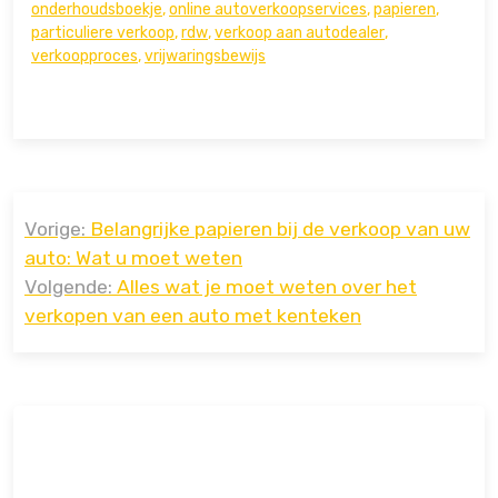
onderhoudsboekje
,
online autoverkoopservices
,
papieren
,
particuliere verkoop
,
rdw
,
verkoop aan autodealer
,
verkoopproces
,
vrijwaringsbewijs
Bericht
Vorige:
Belangrijke papieren bij de verkoop van uw
navigatie
auto: Wat u moet weten
Volgende:
Alles wat je moet weten over het
verkopen van een auto met kenteken