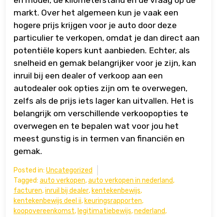
en model, de kilometerstand en de vraag op de
markt. Over het algemeen kun je vaak een
hogere prijs krijgen voor je auto door deze
particulier te verkopen, omdat je dan direct aan
potentiële kopers kunt aanbieden. Echter, als
snelheid en gemak belangrijker voor je zijn, kan
inruil bij een dealer of verkoop aan een
autodealer ook opties zijn om te overwegen,
zelfs als de prijs iets lager kan uitvallen. Het is
belangrijk om verschillende verkoopopties te
overwegen en te bepalen wat voor jou het
meest gunstig is in termen van financiën en
gemak.
Posted in:
Uncategorized
Tagged:
auto verkopen
,
auto verkopen in nederland
,
facturen
,
inruil bij dealer
,
kentekenbewijs
,
kentekenbewijs deel ii
,
keuringsrapporten
,
koopovereenkomst
,
legitimatiebewijs
,
nederland
,