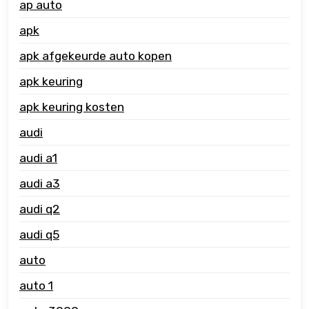
ap auto
apk
apk afgekeurde auto kopen
apk keuring
apk keuring kosten
audi
audi a1
audi a3
audi q2
audi q5
auto
auto 1