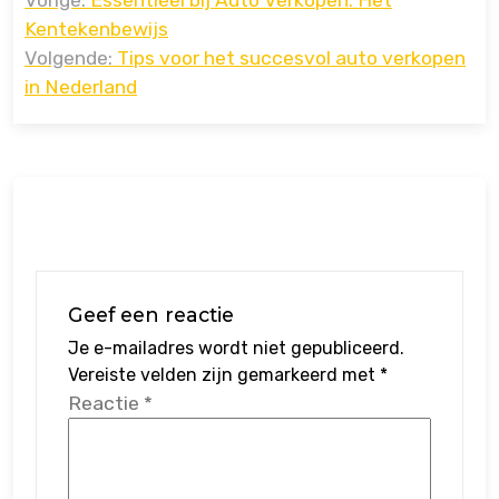
Vorige:
Essentieel bij Auto Verkopen: Het
navigatie
Kentekenbewijs
Volgende:
Tips voor het succesvol auto verkopen
in Nederland
Geef een reactie
Je e-mailadres wordt niet gepubliceerd.
Vereiste velden zijn gemarkeerd met
*
Reactie
*