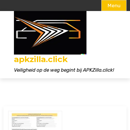
Menu
Naar
de
inhoud
gaan
apkzilla.click
Veiligheid op de weg begint bij APKZilla.click!